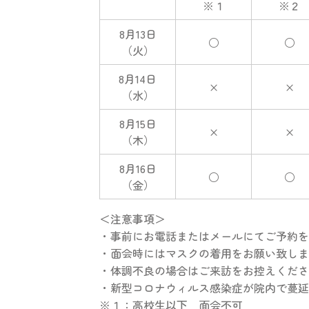
※１
※２
8月13日
○
○
（火）
8月14日
×
×
（水）
8月15日
×
×
（木）
8月16日
○
○
（金）
＜注意事項＞
・事前にお電話またはメールにてご予約を
・面会時にはマスクの着用をお願い致しま
・体調不良の場合はご来訪をお控えくださ
・新型コロナウィルス感染症が院内で蔓延
※１：高校生以下 面会不可