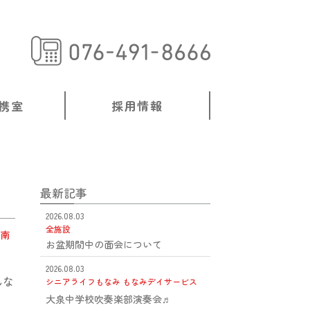
携室
採用情報
最新記事
2026.08.03
全施設
南
お盆期間中の面会について
2026.08.03
んな
シニアライフもなみ
もなみデイサービス
大泉中学校吹奏楽部演奏会♬