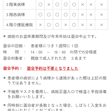
３階東病棟
○
×
○
○
○
×
×
×
３階西病棟
○
○
○
○
○
×
×
×
４階介護医療院
×
○
○
×
○
×
×
×
病院のお盆休業期間及び年末年始は面会中止です。
面会の回数： 患者様につき１週間に１回
時 間 ： 14：00 ～ 16：00 の間で15分程度
面会対象者： 親族で成人された方 ３名まで
面会予約：
面会予約は不要となりました
患者様の病状により病棟から連絡があった際は上記の限
りではありません。
不織布マスクを着用し、病院正面入口で検温と手指消毒
をお願いいたします。
同時刻に面会者が多数となった場合、しばらく入室をお
待ちいただくことがございます。