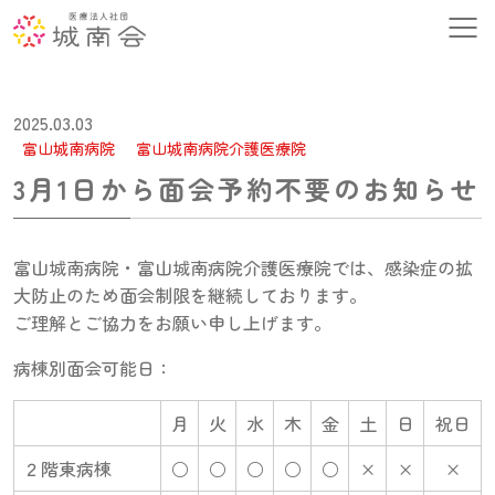
2025.03.03
富山城南病院
富山城南病院介護医療院
3月1日から面会予約不要のお知らせ
富山城南病院・富山城南病院介護医療院では、感染症の拡
大防止のため面会制限を継続しております。
ご理解とご協力をお願い申し上げます。
病棟別面会可能日：
月
火
水
木
金
土
日
祝日
２階東病棟
○
○
○
○
○
×
×
×