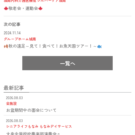
城南内科介護医療院
シルバーケア城南
敬老会・運動会
次の記事
2024.11.14
グループホーム城南
秋の遠足～見て！食べて！お魚天国ツアー！～
一覧へ
最新記事
2026.08.03
全施設
お盆期間中の面会について
2026.08.03
シニアライフもなみ
もなみデイサービス
大泉中学校吹奏楽部演奏会♬